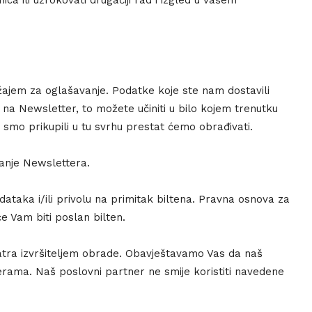
ca ili uzrokovati drugačiji rad i izgled u vašem
ržajem za oglašavanje. Podatke koje ste nam dostavili
 na Newsletter, to možete učiniti u bilo kojem trenutku
 smo prikupili u tu svrhu prestat ćemo obrađivati.
manje Newslettera.
ataka i/ili privolu na primitak biltena. Pravna osnova za
će Vam biti poslan bilten.
atra izvršiteljem obrade. Obavještavamo Vas da naš
jerama. Naš poslovni partner ne smije koristiti navedene