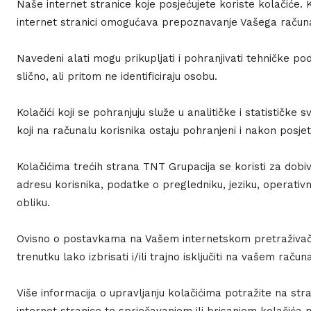
Naše internet stranice koje posjećujete koriste kolačiće
internet stranici omogućava prepoznavanje Vašega računa
Navedeni alati mogu prikupljati i pohranjivati tehničke pod
slično, ali pritom ne identificiraju osobu.
Kolačići koji se pohranjuju služe u analitičke i statističke 
koji na računalu korisnika ostaju pohranjeni i nakon posjet
Kolačićima trećih strana TNT Grupacija se koristi za dobiva
adresu korisnika, podatke o pregledniku, jeziku, operativ
obliku.
Ovisno o postavkama na Vašem internetskom pretraživaču,
trenutku lako izbrisati i/ili trajno isključiti na vašem ra
Više informacija o upravljanju kolačićima potražite na s