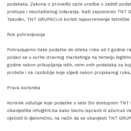
podataka, Zakona o provedbi opće uredbe o zaštiti podata
pristupa i neovlaštenog izdavanja. Naši zaposlenici TNT 
Također, TNT GRUPACIJA koristi najsuvremenije tehničke i
Rok pohranjivanja
Pohranjujemo Vaše podatke do isteka roka od 3 godine rač
podaci se u svrhe izravnog marketinga na temelju legitim
godine nakon prikupljanja istih, osim onih podataka za koj
proteže i na razdoblje koje slijedi nakon propisanog rok
Prava korisnika
Korisnik odlučuje koje podatke o sebi čini dostupnim T
obavijestite info@tnt.ba kako bismo ispravili ili ažurir
cijelosti ili djelomično, na način da se obavijesti TNT GR