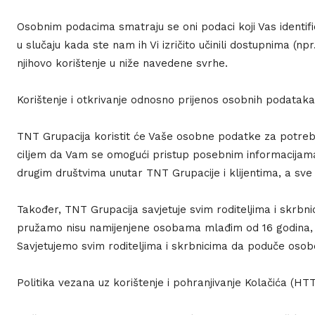
Osobnim podacima smatraju se oni podaci koji Vas identifi
u slučaju kada ste nam ih Vi izričito učinili dostupnima (n
njihovo korištenje u niže navedene svrhe.
Korištenje i otkrivanje odnosno prijenos osobnih podataka
TNT Grupacija koristit će Vaše osobne podatke za potrebe 
ciljem da Vam se omogući pristup posebnim informacijam
drugim društvima unutar TNT Grupacije i klijentima, a sve 
Također, TNT Grupacija savjetuje svim roditeljima i skrb
pružamo nisu namijenjene osobama mlađim od 16 godina, a
Savjetujemo svim roditeljima i skrbnicima da poduče oso
Politika vezana uz korištenje i pohranjivanje Kolačića (HT