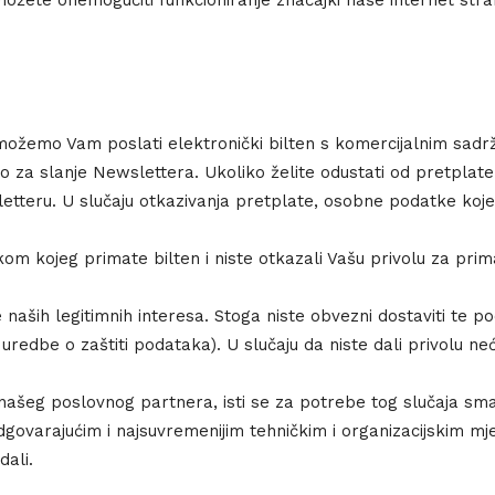
ožete onemogućiti funkcioniranje značajki naše internet strani
, možemo Vam poslati elektronički bilten s komercijalnim sad
o za slanje Newslettera. Ukoliko želite odustati od pretplate
etteru. U slučaju otkazivanja pretplate, osobne podatke koje
om kojeg primate bilten i niste otkazali Vašu privolu za pri
aših legitimnih interesa. Stoga niste obvezni dostaviti te pod
uredbe o zaštiti podataka). U slučaju da niste dali privolu ne
ašeg poslovnog partnera, isti se za potrebe tog slučaja sm
dgovarajućim i najsuvremenijim tehničkim i organizacijskim m
ali.