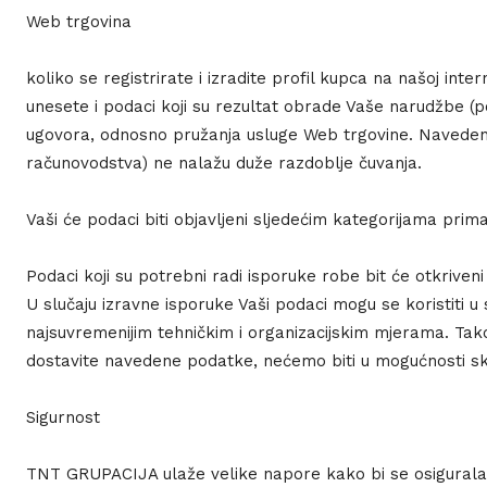
Web trgovina
koliko se registrirate i izradite profil kupca na našoj int
unesete i podaci koji su rezultat obrade Vaše narudžbe (p
ugovora, odnosno pružanja usluge Web trgovine. Navedeni 
računovodstva) ne nalažu duže razdoblje čuvanja.
Vaši će podaci biti objavljeni sljedećim kategorijama prim
Podaci koji su potrebni radi isporuke robe bit će otkrive
U slučaju izravne isporuke Vaši podaci mogu se koristiti u
najsuvremenijim tehničkim i organizacijskim mjerama. Ta
dostavite navedene podatke, nećemo biti u mogućnosti sklo
Sigurnost
TNT GRUPACIJA ulaže velike napore kako bi se osigurala 