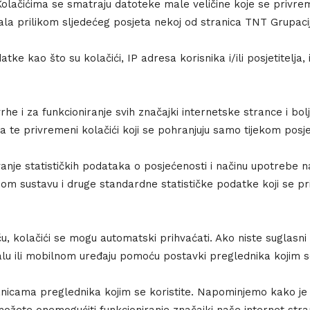
. Kolačićima se smatraju datoteke male veličine koje se privr
la prilikom sljedećeg posjeta nekoj od stranica TNT Grupacij
atke kao što su kolačići, IP adresa korisnika i/ili posjetitelja
svrhe i za funkcioniranje svih značajki internetske strance i bol
a te privremeni kolačići koji se pohranjuju samo tijekom posje
nje statističkih podataka o posjećenosti i načinu upotrebe naš
nom sustavu i druge standardne statističke podatke koji se pri
 kolačići se mogu automatski prihvaćati. Ako niste suglasni
čunalu ili mobilnom uređaju pomoću postavki preglednika kojim se
tranicama preglednika kojim se koristite. Napominjemo kako j