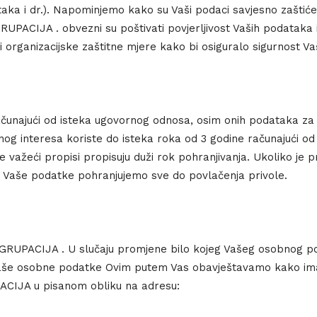
ka i dr.). Napominjemo kako su Vaši podaci savjesno zaštićen
GRUPACIJA . obvezni su poštivati povjerljivost Vaših podataka
 organizacijske zaštitne mjere kako bi osiguralo sigurnost V
unajući od isteka ugovornog odnosa, osim onih podataka za koj
nog interesa koriste do isteka roka od 3 godine računajući o
e važeći propisi propisuju duži rok pohranjivanja. Ukoliko je
a, Vaše podatke pohranjujemo sve do povlačenja privole.
NT GRUPACIJA . U slučaju promjene bilo kojeg Vašeg osobnog
ali Vaše osobne podatke Ovim putem Vas obavještavamo kako im
UPACIJA u pisanom obliku na adresu: