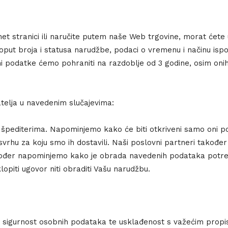
ernet stranici ili naručite putem naše Web trgovine, morat ćet
oput broja i statusa narudžbe, podaci o vremenu i načinu ispo
podatke ćemo pohraniti na razdoblje od 3 godine, osim onih 
atelja u navedenim slučajevima:
ni špediterima. Napominjemo kako će biti otkriveni samo oni po
 svrhu za koju smo ih dostavili. Naši poslovni partneri takođe
kođer napominjemo kako je obrada navedenih podataka potreb
piti ugovor niti obraditi Vašu narudžbu.
sigurnost osobnih podataka te usklađenost s važećim propisi