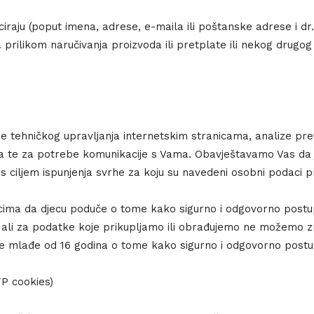
ciraju (poput imena, adrese, e-maila ili poštanske adrese i 
pr. prilikom naručivanja proizvoda ili pretplate ili nekog drug
tehničkog upravljanja internetskim stranicama, analize prefer
a te za potrebe komunikacije s Vama. Obavještavamo Vas da
s ciljem ispunjenja svrhe za koju su navedeni osobni podaci pr
nicima da djecu poduče o tome kako sigurno i odgovorno post
li za podatke koje prikupljamo ili obrađujemo ne možemo zn
be mlađe od 16 godina o tome kako sigurno i odgovorno postu
TP cookies)