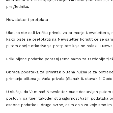
internet stranice te sprječavanjem ili brisanjem kolačića m
pregledniku.
Newsletter i pretplata
Ukoliko ste dali izričitu privolu za primanje Newslettera
kako biste se pretplatili na Newsletter koristit će se sam
putem opcije otkazivanja pretplate koja se nalazi u Newsl
Prikupljene podatke pohranjujemo samo za razdoblje tijek
Obrada podataka za primitak biltena nužna je za potrebe n
primanje biltena je Vaša privola (članak 6. stavak 1. Opće 
U slučaju da Vam naš Newsletter bude dostavljen putem n
poslovni partner također štiti sigurnost Vaših podataka o
osobne podatke u druge svrhe, osim onih za koje smo im d