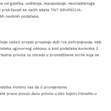
i od gubitka, uništenja, manipulacije, neovlaštenoga
 i pridržavati se općih akata TNT GRUPACIJA .
aših osobnih podataka.
e važeći propisi propisuju duži rok pohranjivanja. Vaši
d isteka ugovornog odnosa, a kod podataka korisnika 3
 prisutna privola za obradu u promidžbene svrhe koja se
 podatka molimo Vas da o promjenama
ate pravo povući danu privolu u bilo kojem trenutku u