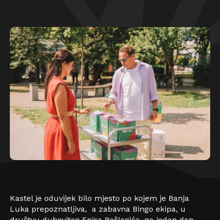
Kastel je oduvijek bilo mjesto po kojem je Banja
Luka prepoznatljiva, a zabavna Bingo ekipa, u
društvu duhovitog Enisa Bešlagića, na jedan dan,