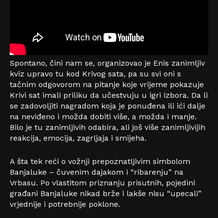
Spontano, čini nam se, organizovao je Enis zanimljiv
kviz upravo tu kod Krivog sata, pa su svi oni s
tačnim odgovorom na pitanje koje vrijeme pokazuje
Krivi sat imali priliku da učestvuju u igri izbora. Da li
se zadovoljiti nagradom koja je ponuđena ili ići dalje
na neviđeno i možda dobiti više, a možda i manje.
Bilo je tu zanimljivih odabira, ali još više zanimljivijih
reakcija, emocija, zagrljaja i smijeha.
A šta tek reći o vožnji prepoznatljivim simbolom
Banjaluke – čuvenim dajakom i “ribarenju” na
Vrbasu. Po vlastitom priznanju prisutnih, pojedini
građani Banjaluke nikad brže i lakše nisu “upecali”
vrjednije i potrebnije poklone.