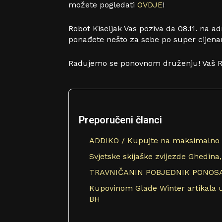
možete pogledati
OVDJE
!
Robot Kiseljak Vas poziva da 08.11. na a
ponađete nešto za sebe po super cijen
Radujemo se ponovnom druženju! Vaš Ro
Preporučeni članci
ADDIKO / Kupujte na maksimalno 
Svjetske skijaške zvijezde Ghedin
TRAVNIČANIN POBJEDNIK PONOS
Kupovinom Glade Winter artikala u
BH