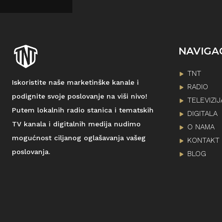
NAVIGA
TNT
Iskoristite naše marketinške kanale i
RADIO
podignite svoje poslovanje na viši nivo!
TELEVIZIJ
Putem lokalnih radio stanica i tematskih
DIGITALA
TV kanala i digitalnih medija nudimo
O NAMA
mogućnost ciljanog oglašavanja vašeg
KONTAKT
poslovanja.
BLOG