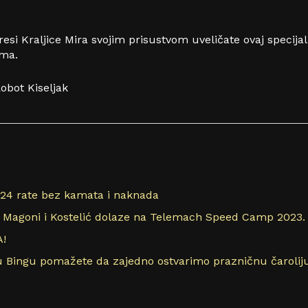
dresi Kraljice Mira svojim prisustvom uveličate ovaj specija
ama.
bot Kiseljak
24 rate bez kamata i naknada
a, Magoni i Kostelić dolaze na Telemach Speed Camp 2023.
A!
 Bingu pomažete da zajedno ostvarimo prazničnu čaroliju